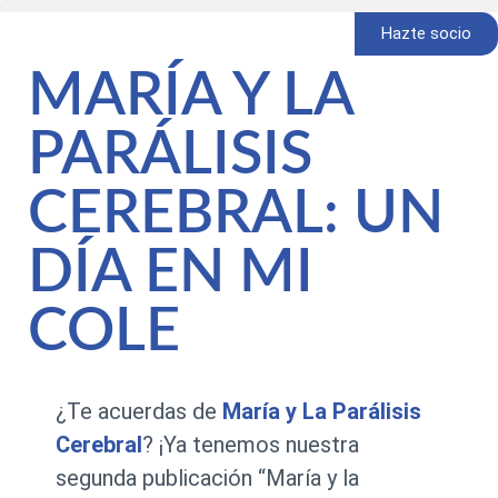
Hazte socio
MARÍA Y LA
PARÁLISIS
CEREBRAL: UN
DÍA EN MI
COLE
¿Te acuerdas de
María y La Parálisis
Cerebral
? ¡Ya tenemos nuestra
segunda publicación “María y la