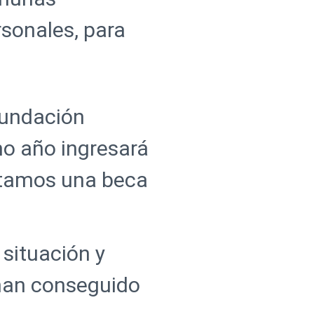
sonales, para
 Fundación
mo año ingresará
itamos una beca
situación y
 han conseguido