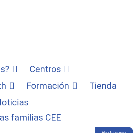
s?
Centros
th
Formación
Tienda
oticias
las familias CEE
Hazte socio