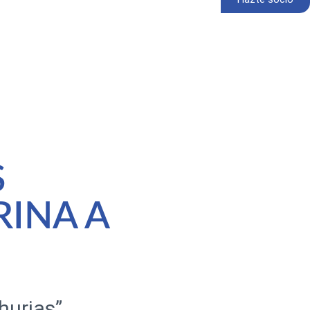
S
INA A
hurias”