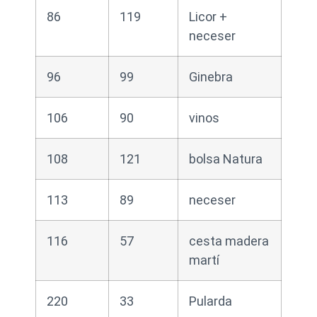
86
119
Licor +
neceser
96
99
Ginebra
106
90
vinos
108
121
bolsa Natura
113
89
neceser
116
57
cesta madera
martí
220
33
Pularda