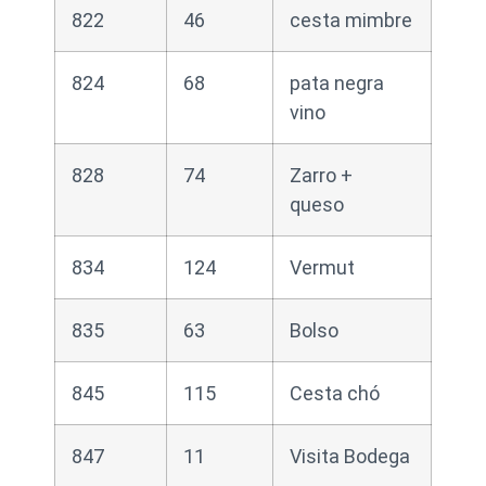
822
46
cesta mimbre
824
68
pata negra
vino
828
74
Zarro +
queso
834
124
Vermut
835
63
Bolso
845
115
Cesta chó
847
11
Visita Bodega